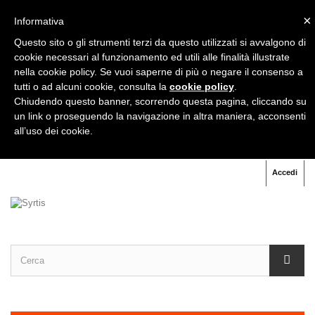
×
Informativa
+39
333 333 31 71
Questo sito o gli strumenti terzi da questo utilizzati si avvalgono di
cookie necessari al funzionamento ed utili alle finalità illustrate
nella cookie policy. Se vuoi saperne di più o negare il consenso a
+39
06 91 60 70 07
tutti o ad alcuni cookie, consulta la
cookie policy
.
Chiudendo questo banner, scorrendo questa pagina, cliccando su
un link o proseguendo la navigazione in altra maniera, acconsenti
all’uso dei cookie.
Accedi