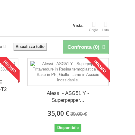
Vista:
Griglia
Lista
o
Visualizza tutto
Confronta (
0
)
PROMO
PROMO
E
-T2
Alessi - ASG51 Y -
Superpepper...
35,00 €
39,00 €
Disponibile