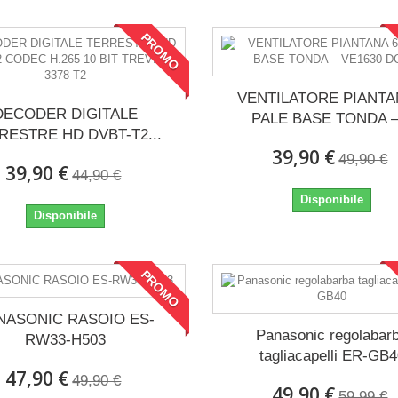
PROMO
VENTILATORE PIANTA
DECODER DIGITALE
PALE BASE TONDA –.
RESTRE HD DVBT-T2...
39,90 €
49,90 €
39,90 €
44,90 €
Disponibile
Disponibile
PROMO
NASONIC RASOIO ES-
Panasonic regolabar
RW33-H503
tagliacapelli ER-GB
47,90 €
49,90 €
49,90 €
59,99 €