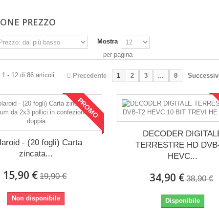
IONE PREZZO
Mostra
per pagina
1 - 12 di 86 articoli
Precedente
1
2
3
...
8
Successiv
PROMO
DECODER DIGITAL
laroid - (20 fogli) Carta
TERRESTRE HD DVB
zincata...
HEVC...
15,90 €
34,90 €
19,90 €
38,90 €
Non disponibile
Disponibile