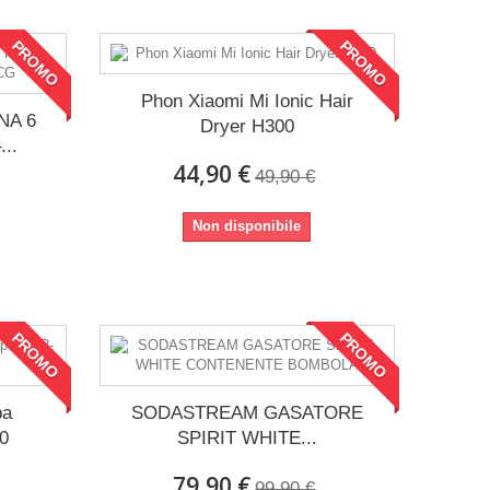
PROMO
PROMO
Phon Xiaomi Mi Ionic Hair
NA 6
Dryer H300
..
44,90 €
49,90 €
Non disponibile
PROMO
PROMO
ba
SODASTREAM GASATORE
40
SPIRIT WHITE...
79,90 €
99,90 €