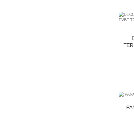
TER
PA