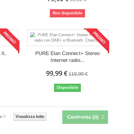
Non disponibile
PROMO
PROMO
II,
PURE Elan Connect+ Stereo
Internet radio...
99,99 €
119,99 €
Disponibile
o
Visualizza tutto
Confronta (
0
)