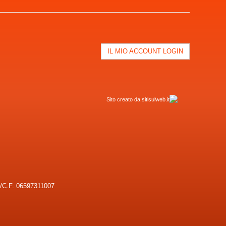
IL MIO ACCOUNT LOGIN
Sito creato da sitisulweb.it
a/C.F. 06597311007