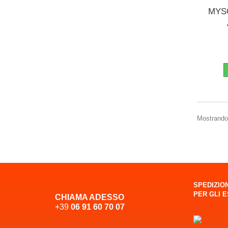
MYSO
Mostrando 1
SPEDIZION
PER GLI 
CHIAMA ADESSO
+39
06 91 60 70 07