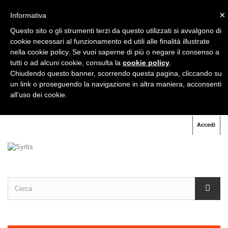
×
Informativa
+39
333 333 31 71
Questo sito o gli strumenti terzi da questo utilizzati si avvalgono di
cookie necessari al funzionamento ed utili alle finalità illustrate
nella cookie policy. Se vuoi saperne di più o negare il consenso a
+39
06 91 60 70 07
tutti o ad alcuni cookie, consulta la
cookie policy
.
Chiudendo questo banner, scorrendo questa pagina, cliccando su
un link o proseguendo la navigazione in altra maniera, acconsenti
all’uso dei cookie.
Accedi