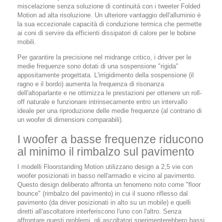
miscelazione senza soluzione di continuità con i tweeter Folded
Motion ad alta risoluzione. Un ulteriore vantaggio dell'alluminio è
la sua eccezionale capacità di conduzione termica che permette
ai coni di servire da efficienti dissipatori di calore per le bobine
mobili.
Per garantire la precisione nel midrange critico, i driver per le
medie frequenze sono dotati di una sospensione "rigida"
appositamente progettata. L'irrigidimento della sospensione (il
ragno e il bordo) aumenta la frequenza di risonanza
dell'altoparlante e ne ottimizza le prestazioni per ottenere un roll-
off naturale e funzionare intrinsecamente entro un intervallo
ideale per una riproduzione delle medie frequenze (al contrario di
un woofer di dimensioni comparabili).
I woofer a basse frequenze riducono
al minimo il rimbalzo sul pavimento
I modelli Floorstanding Motion utilizzano design a 2,5 vie con
woofer posizionati in basso nell'armadio e vicino al pavimento.
Questo design deliberato affronta un fenomeno noto come "floor
bounce" (rimbalzo del pavimento) in cui il suono riflesso dal
pavimento (da driver posizionati in alto su un mobile) e quelli
diretti all'ascoltatore interferiscono l'uno con l'altro. Senza
affrontare questi problemi, gli ascoltatori sperimenterebbero bassi