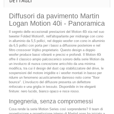
DETTAGLI
Diffusori da pavimento Martin
Logan Motion 40i - Panoramica
Il segreto delle eccezionali prestazioni del Motion 40i sta nel suo
tweeter Folded Motion®, nell'altoparlante per midrange con cono
in alluminio da 5,5 pollici, nel doppio woofer con cono in alluminio
da 6,5 pollici con porta per i bassi a diffusione posteriore e nel
filtro crossover Vojtko proprietario. Questo design a doppio
woofer produce bassi vibranti e precisi e profondi. Il Motion 40i
offre il classico ampio palcoscenico sonoro della serie Motion da
un involucro di nuova concezione arricchito da una minima
modifica, tra cui il design del dust cap stabilizzatore del drive, le
sospensioni del motore irrigidite e i woofer montati in basso per
ridurre un fenomeno acusticamente dannoso noto come "floor
bounce". L'involucro del diffusore presenta un deflettore
rinforzato e una griglia in tessuto. Disponibile in tre eleganti
finiture: nero lucido, bianco opaco e noce rosso.
Ingegneria, senza compromessi
Cosa rende la serie Motion Series così sorprendente? Il team di
progettazione e progettazione interno di MartinLogan ha iniziato a