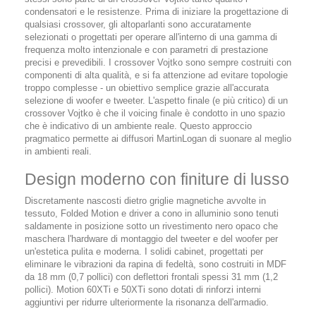
condensatori e le resistenze. Prima di iniziare la progettazione di
qualsiasi crossover, gli altoparlanti sono accuratamente
selezionati o progettati per operare all'interno di una gamma di
frequenza molto intenzionale e con parametri di prestazione
precisi e prevedibili. I crossover Vojtko sono sempre costruiti con
componenti di alta qualità, e si fa attenzione ad evitare topologie
troppo complesse - un obiettivo semplice grazie all'accurata
selezione di woofer e tweeter. L'aspetto finale (e più critico) di un
crossover Vojtko è che il voicing finale è condotto in uno spazio
che è indicativo di un ambiente reale. Questo approccio
pragmatico permette ai diffusori MartinLogan di suonare al meglio
in ambienti reali.
Design moderno con finiture di lusso
Discretamente nascosti dietro griglie magnetiche avvolte in
tessuto, Folded Motion e driver a cono in alluminio sono tenuti
saldamente in posizione sotto un rivestimento nero opaco che
maschera l'hardware di montaggio del tweeter e del woofer per
un'estetica pulita e moderna. I solidi cabinet, progettati per
eliminare le vibrazioni da rapina di fedeltà, sono costruiti in MDF
da 18 mm (0,7 pollici) con deflettori frontali spessi 31 mm (1,2
pollici). Motion 60XTi e 50XTi sono dotati di rinforzi interni
aggiuntivi per ridurre ulteriormente la risonanza dell'armadio.