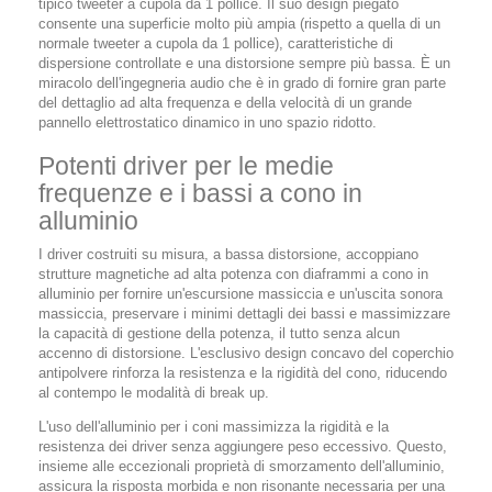
tipico tweeter a cupola da 1 pollice. Il suo design piegato
consente una superficie molto più ampia (rispetto a quella di un
normale tweeter a cupola da 1 pollice), caratteristiche di
dispersione controllate e una distorsione sempre più bassa. È un
miracolo dell'ingegneria audio che è in grado di fornire gran parte
del dettaglio ad alta frequenza e della velocità di un grande
pannello elettrostatico dinamico in uno spazio ridotto.
Potenti driver per le medie
frequenze e i bassi a cono in
alluminio
I driver costruiti su misura, a bassa distorsione, accoppiano
strutture magnetiche ad alta potenza con diaframmi a cono in
alluminio per fornire un'escursione massiccia e un'uscita sonora
massiccia, preservare i minimi dettagli dei bassi e massimizzare
la capacità di gestione della potenza, il tutto senza alcun
accenno di distorsione. L'esclusivo design concavo del coperchio
antipolvere rinforza la resistenza e la rigidità del cono, riducendo
al contempo le modalità di break up.
L'uso dell'alluminio per i coni massimizza la rigidità e la
resistenza dei driver senza aggiungere peso eccessivo. Questo,
insieme alle eccezionali proprietà di smorzamento dell'alluminio,
assicura la risposta morbida e non risonante necessaria per una