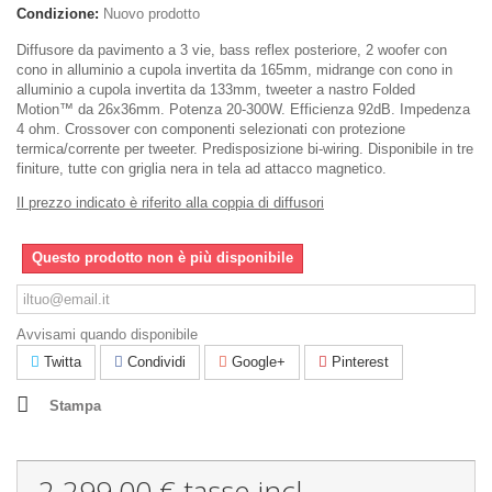
Condizione:
Nuovo prodotto
Diffusore da pavimento a 3 vie, bass reflex posteriore, 2 woofer con
cono in alluminio a cupola invertita da 165mm, midrange con cono in
alluminio a cupola invertita da 133mm, tweeter a nastro Folded
Motion™ da 26x36mm. Potenza 20-300W. Efficienza 92dB. Impedenza
4 ohm. Crossover con componenti selezionati con protezione
termica/corrente per tweeter. Predisposizione bi-wiring. Disponibile in tre
finiture, tutte con griglia nera in tela ad attacco magnetico.
Il prezzo indicato è riferito alla coppia di diffusori
Questo prodotto non è più disponibile
Avvisami quando disponibile
Twitta
Condividi
Google+
Pinterest
Stampa
2 299,00 €
tasse incl.