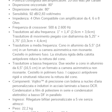
Potenza consigliata dell'amplificatore: 20-300 watt per canale
Dispersione orizzontale: 80°
Dispersione verticale: 80°
Sensibilità: 92 dB/2,83 volt/metro
Impedenza: 4 Ohm Compatibile con amplificatori da 4, 6 o 8
Ohm.
Frequenza di crossover: 500 & 2.600 Hz
Trasduttore ad alta frequenza: 1" × 1,4" (2,6cm × 3,6cm)
Trasduttore di movimento piegato con diaframma da 5,25" ×
1,75" (13,3cm × 4,4cm)
Trasduttore a media frequenza: Cono in alluminio da 5,5" (14
cm) in un formato a camera asimmetrica non risonante.
Cestello in polimero fuso. La struttura rigida della calotta
antipolvere riduce la rottura del cono.
Trasduttore a bassa frequenza: Due woofer a cono in alluminio
da 6,5" (16,5 cm) in un formato a camera asimmetrica non
risonante. Cestello in polimero fuso. I cappucci antipolvere
rigidi e strutturati riducono la rottura del cono.
Componenti: Vojtko™ di precisione con bobina a nucleo d'aria
personalizzata e induttori in acciaio laminato a basso DCR.
Condensatori a film di poliestere in serie e condensatori
elettrolitici a basso DF in parallelo
Ingressi: Rilegature bifilari personalizzate a 5 vie senza
attrezzi
Peso: 22,2 kg