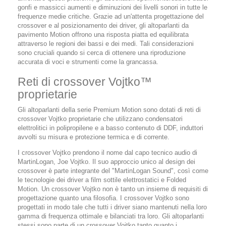
gonfi e massicci aumenti e diminuzioni dei livelli sonori in tutte le
frequenze medie critiche. Grazie ad un'attenta progettazione del
crossover e al posizionamento dei driver, gli altoparlanti da
pavimento Motion offrono una risposta piatta ed equilibrata
attraverso le regioni dei bassi e dei medi. Tali considerazioni
sono cruciali quando si cerca di ottenere una riproduzione
accurata di voci e strumenti come la grancassa.
Reti di crossover Vojtko™
proprietarie
Gli altoparlanti della serie Premium Motion sono dotati di reti di
crossover Vojtko proprietarie che utilizzano condensatori
elettrolitici in polipropilene e a basso contenuto di DDF, induttori
avvolti su misura e protezione termica e di corrente.
I crossover Vojtko prendono il nome dal capo tecnico audio di
MartinLogan, Joe Vojtko. Il suo approccio unico al design dei
crossover è parte integrante del "MartinLogan Sound", così come
le tecnologie dei driver a film sottile elettrostatici e Folded
Motion. Un crossover Vojtko non è tanto un insieme di requisiti di
progettazione quanto una filosofia. I crossover Vojtko sono
progettati in modo tale che tutti i driver siano mantenuti nella loro
gamma di frequenza ottimale e bilanciati tra loro. Gli altoparlanti
stessi sono parte di un crossover Vojtko tanto quanto i