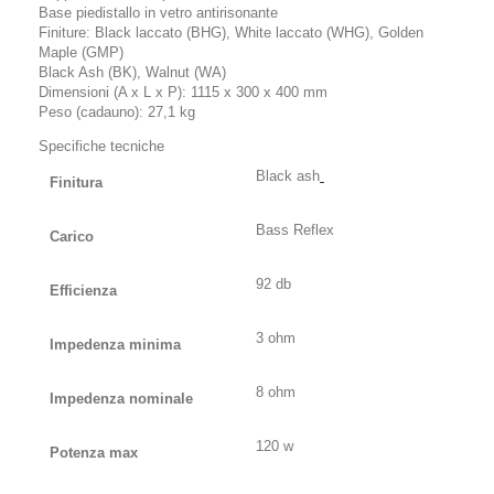
Base piedistallo in vetro antirisonante
Finiture: Black laccato (BHG), White laccato (WHG), Golden
Maple (GMP)
Black Ash (BK), Walnut (WA)
Dimensioni (A x L x P): 1115 x 300 x 400 mm
Peso (cadauno): 27,1 kg
Specifiche tecniche
Black ash
Finitura
Bass Reflex
Carico
92 db
Efficienza
3 ohm
Impedenza minima
8 ohm
Impedenza nominale
120 w
Potenza max