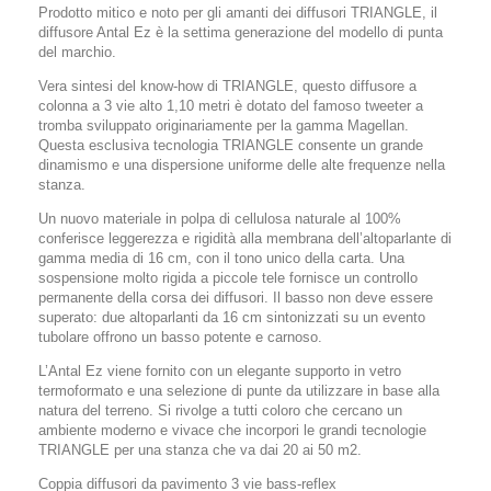
Prodotto mitico e noto per gli amanti dei diffusori TRIANGLE, il
diffusore Antal Ez è la settima generazione del modello di punta
del marchio.
Vera sintesi del know-how di TRIANGLE, questo diffusore a
colonna a 3 vie alto 1,10 metri è dotato del famoso tweeter a
tromba sviluppato originariamente per la gamma Magellan.
Questa esclusiva tecnologia TRIANGLE consente un grande
dinamismo e una dispersione uniforme delle alte frequenze nella
stanza.
Un nuovo materiale in polpa di cellulosa naturale al 100%
conferisce leggerezza e rigidità alla membrana dell’altoparlante di
gamma media di 16 cm, con il tono unico della carta. Una
sospensione molto rigida a piccole tele fornisce un controllo
permanente della corsa dei diffusori. Il basso non deve essere
superato: due altoparlanti da 16 cm sintonizzati su un evento
tubolare offrono un basso potente e carnoso.
L’Antal Ez viene fornito con un elegante supporto in vetro
termoformato e una selezione di punte da utilizzare in base alla
natura del terreno. Si rivolge a tutti coloro che cercano un
ambiente moderno e vivace che incorpori le grandi tecnologie
TRIANGLE per una stanza che va dai 20 ai 50 m2.
Coppia diffusori da pavimento 3 vie bass-reflex