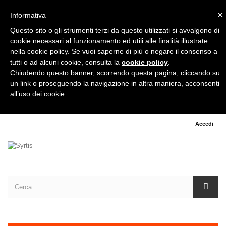
×
Informativa
+39
333 333 31 71
Questo sito o gli strumenti terzi da questo utilizzati si avvalgono di
cookie necessari al funzionamento ed utili alle finalità illustrate
nella cookie policy. Se vuoi saperne di più o negare il consenso a
+39
06 91 60 70 07
tutti o ad alcuni cookie, consulta la
cookie policy
.
Chiudendo questo banner, scorrendo questa pagina, cliccando su
un link o proseguendo la navigazione in altra maniera, acconsenti
all’uso dei cookie.
Accedi