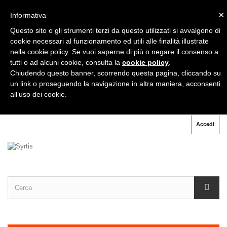
×
Informativa
+39
333 333 31 71
Questo sito o gli strumenti terzi da questo utilizzati si avvalgono di
cookie necessari al funzionamento ed utili alle finalità illustrate
nella cookie policy. Se vuoi saperne di più o negare il consenso a
+39
06 91 60 70 07
tutti o ad alcuni cookie, consulta la
cookie policy
.
Chiudendo questo banner, scorrendo questa pagina, cliccando su
un link o proseguendo la navigazione in altra maniera, acconsenti
all’uso dei cookie.
Accedi