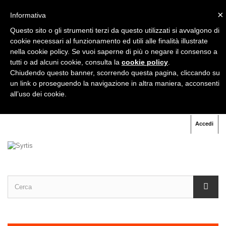
×
Informativa
+39
333 333 31 71
Questo sito o gli strumenti terzi da questo utilizzati si avvalgono di
cookie necessari al funzionamento ed utili alle finalità illustrate
nella cookie policy. Se vuoi saperne di più o negare il consenso a
+39
06 91 60 70 07
tutti o ad alcuni cookie, consulta la
cookie policy
.
Chiudendo questo banner, scorrendo questa pagina, cliccando su
un link o proseguendo la navigazione in altra maniera, acconsenti
all’uso dei cookie.
Accedi