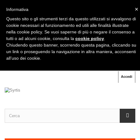
×
Informativa
+39
333 333 31 71
Questo sito o gli strumenti terzi da questo utilizzati si avvalgono di
cookie necessari al funzionamento ed utili alle finalità illustrate
nella cookie policy. Se vuoi saperne di più o negare il consenso a
+39
06 91 60 70 07
tutti o ad alcuni cookie, consulta la
cookie policy
.
Chiudendo questo banner, scorrendo questa pagina, cliccando su
un link o proseguendo la navigazione in altra maniera, acconsenti
all’uso dei cookie.
Accedi