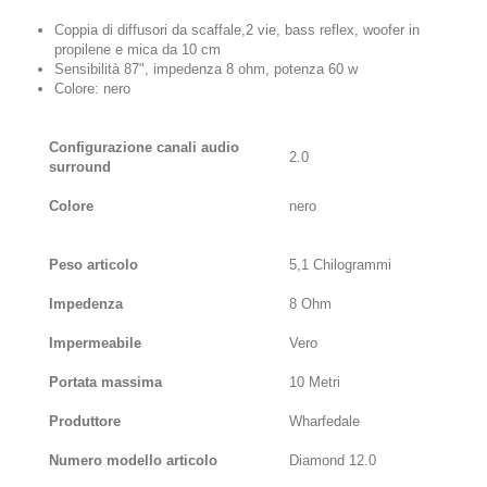
Coppia di diffusori da scaffale,2 vie, bass reflex, woofer in
propilene e mica da 10 cm
Sensibilità 87", impedenza 8 ohm, potenza 60 w
Colore: nero
Configurazione canali audio
‎2.0
surround
Colore
‎nero
Peso articolo
‎5,1 Chilogrammi
Impedenza
‎8 Ohm
Impermeabile
‎Vero
Portata massima
‎10 Metri
Produttore
‎Wharfedale
Numero modello articolo
‎Diamond 12.0